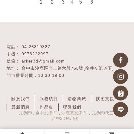
4
1
2
3
5
6
04-26319327
0978222997
arker3d@gmail.com
台中市沙鹿區向上路六段768號(龍井交流道下)
關於我們
服務項目
購物商城
技術支援
最新消息
作品集
聯繫我們
3D列印
台中3D列印
沙鹿區3D列印
3D列印代工
台中3D列印代工